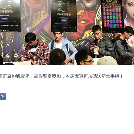
家群聚挑戰寶座
，贏取豐富獎勵，本屆奪冠再加碼送新款手機！
re