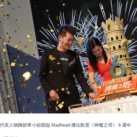
代表人物陳妍希小姐親臨 Madhead 攤位歡度《神魔之塔》 6 週年