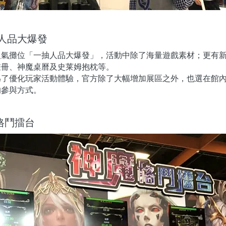
人品大爆發
人氣攤位「一抽人品大爆發」，活動中除了海量遊戲素材；更有
畫冊、神魔桌曆及史莱姆抱枕等。
為了優化玩家活動體驗，官方除了大幅增加展區之外，也選在館
的參與方式。
格鬥擂台