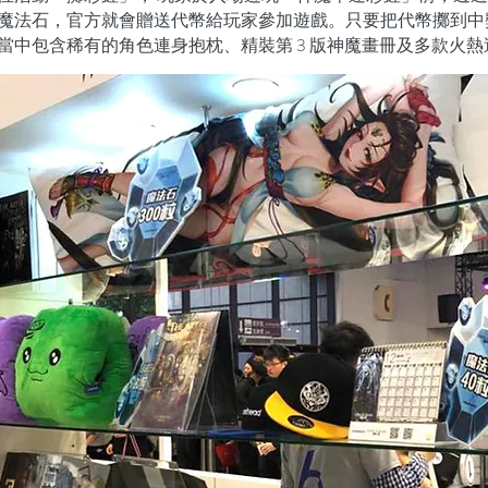
魔法石，官方就會贈送代幣給玩家參加遊戲。只要把代幣擲到中
當中包含稀有的角色連身抱枕、精裝第 3 版神魔畫冊及多款火熱