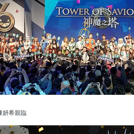
陳妍希親臨