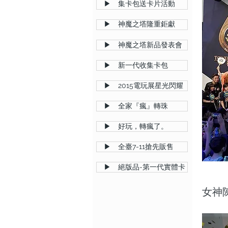
▶ 集卡包送卡片活動
▶ 神魔之塔隆重鉅獻
▶ 神魔之塔新品發表會
▶ 新一代收集卡包
▶ 2015電玩展星光閃耀
▶ 全家『瘋』轉珠
▶ 好玩，轉瘋了。
▶ 全臺7-11搶先販售
▶ 絕版品-第一代實體卡
女神