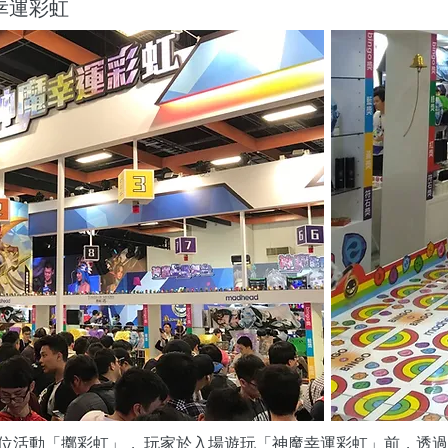
幸運彩虹
位活動「擲彩虹」， 玩家於入場遊玩「神魔幸運彩虹」前，透過 My