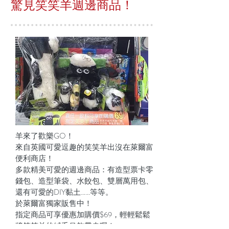
驚見笑笑羊週邊商品！
羊來了歡樂GO！
來自英國可愛逗趣的笑笑羊出沒在萊爾富
便利商店！
多款精美可愛的週邊商品：有造型票卡零
錢包、造型筆袋、水餃包、雙層萬用包、
還有可愛的DIY黏土……等等。
於萊爾富獨家販售中！
指定商品可享優惠加購價$69，輕輕鬆鬆
將笑笑羊的絨毛吊飾帶走喔！