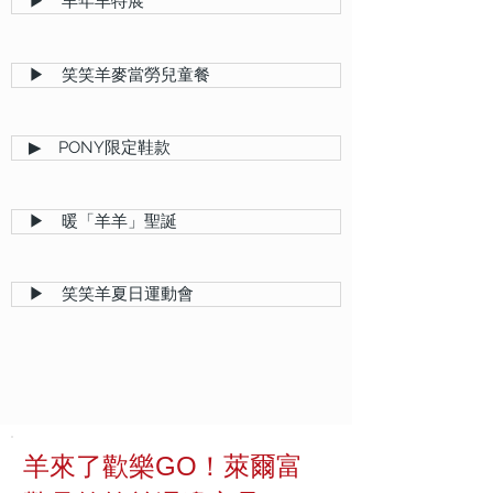
▶ 羊年羊特展
▶ 笑笑羊麥當勞兒童餐
▶ PONY限定鞋款
▶ 暖「羊羊」聖誕
▶ 笑笑羊夏日運動會
羊來了歡樂GO！萊爾富