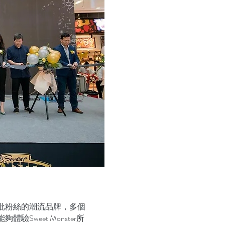
大批粉絲的潮流品牌，多個
weet Monster所