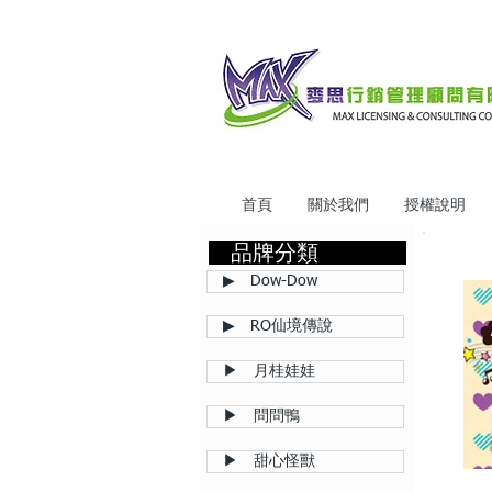
首頁
關於我們
授權說明
品牌分類
▶ Dow-Dow
▶ RO仙境傳說
▶ 月桂娃娃
▶ 問問鴨
▶ 甜心怪獸