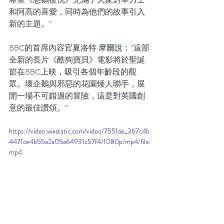
和阿高的喜愛，同時為他們的故事引入
新的主題。”
BBC的首席內容官夏洛特·摩爾說：“這部
全新的長片《酷狗寶貝》電影將於聖誕
節在BBC上映，吸引各個年齡段的觀
眾。壞企鵝與邪惡的花園矮人聯手，展
開一場不可錯過的冒險，這是對英國創
意的最佳讚頌。”
https://video.wixstatic.com/video/7551ae_367c4b
4471ce4b55a2a05a64931c57f4/1080p/mp4/file.
mp4