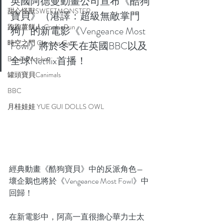
英國阿德曼動畫公司宣布《酷狗
甜心怪獸SWEETMONSTER
寶貝》（港譯：超級無敵掌門
跑跑薑餅人 CookieRun
狗）的新電影《Vengeance Most 
時空之門 Chronos Gate
Fowl》將於冬天在英國BBC以及
BananaMonkey
全球Netflix首播！
罐頭寶貝Canimals
BBC
月桂娃娃 YUE GUI DOLLS OWL
經典動畫《酷狗寶貝》中的反派角色—
壞企鵝也將於《Vengeance Most Fowl》中
回歸！
在新電影中，阿高一直很擔心華力士太