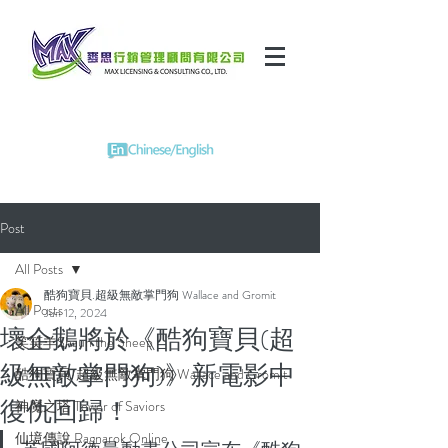
Post
All Posts
酷狗寶貝.超級無敵掌門狗 Wallace and Gromit
All Posts
Jun 12, 2024
壞企鵝將於《酷狗寶貝(超
笑笑羊Shaun the Sheep
級無敵掌門狗)》新電影中
酷狗寶貝/超級無敵掌門狗 Wallace and Gromit
復仇回歸！
神魔之塔 Tower of Saviors
仙境傳說 Ragnarok Online