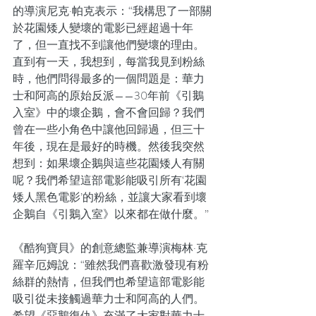
的導演尼克·帕克表示：“我構思了一部關
於花園矮人變壞的電影已經超過十年
了，但一直找不到讓他們變壞的理由。
直到有一天，我想到，每當我見到粉絲
時，他們問得最多的一個問題是：華力
士和阿高的原始反派——30年前《引鵝
入室》中的壞企鵝，會不會回歸？我們
曾在一些小角色中讓他回歸過，但三十
年後，現在是最好的時機。然後我突然
想到：如果壞企鵝與這些花園矮人有關
呢？我們希望這部電影能吸引所有‘花園
矮人黑色電影’的粉絲，並讓大家看到壞
企鵝自《引鵝入室》以來都在做什麼。”
《酷狗寶貝》的創意總監兼導演梅林·克
羅辛厄姆說：“雖然我們喜歡激發現有粉
絲群的熱情，但我們也希望這部電影能
吸引從未接觸過華力士和阿高的人們。
希望《惡鵝復仇》充滿了大家對華力士