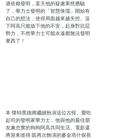
過依賴發明，某天他的疑慮果然應驗
了，華力士發明的「智慧侏儒」開始有
自己的想法，使得局面越來越失控。這
下阿高只能放下他的不安，起身對抗惡
勢力，不然華力士可能永遠都無法發明
東西了！
本·懷特黑德將繼續扮演這位古怪、愛吃
起司的發明家華力士，他與他的最佳朋
友兼忠實的狗狗阿高共同生活。電影還
將迎來彼得·凱再次飾演的麥金塔什探長