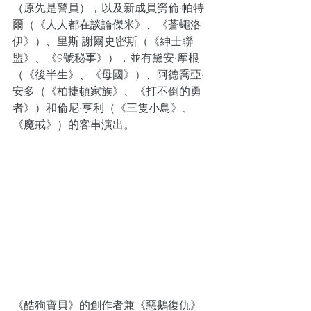
（原先是警員），以及新成員勞倫·帕特
爾（《人人都在談論傑米》、《蒼蠅洛
伊》）、里斯·謝爾史密斯（《紳士聯
盟》、《9號秘事》），並有黛安·摩根
（《後半生》、《母國》）、阿德喬亞·
安多（《柏捷頓家族》、《打不倒的勇
者》）和倫尼·亨利（《三隻小鳥》、
《魔戒》）的客串演出。
《酷狗寶貝》的創作者兼《惡鵝復仇》